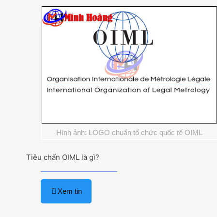
Hình ảnh: LOGO chuẩn tổ chức quốc tế OIML
Tiêu chẩn OIML là gì?
Xem tin