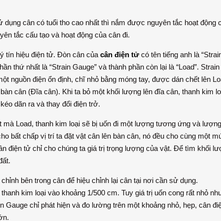
 dụng cân có tuổi tho cao nhất thì nắm được nguyên tắc hoạt động 
uyên tắc cấu tạo và hoạt động của cân đi.
ý tín hiệu điện tử. Đòn cân của
cân điện tử
có tên tiếng anh là “Strai
ần thứ nhất là “Strain Gauge” và thành phần còn lại là “Load”. Strain
ột nguồn điện ổn định, chĩ nhỏ bằng móng tay, được dán chết lên Load
bàn cân (Đĩa cân). Khi ta bỏ một khối lượng lên đĩa cân, thanh kim l
 kéo dãn ra và thay đổi điện trở.
ật mà Load, thanh kim loại sẽ bị uốn đi một lượng tương ứng và lượn
o bất chấp vị trí ta đặt vật cân lên bàn cân, nó đều cho cùng một m
n điện tử chỉ cho chúng ta giá trị trọng lượng của vật. Để tìm khối l
đất.
chỉnh bên trong cân để hiệu chỉnh lại cân tại nơi cần sử dụng.
hanh kim loại vào khoảng 1/500 cm. Tuy giá trị uốn cong rất nhỏ nh
in Gauge chỉ phát hiện và đo lường trên một khoảng nhỏ, hẹp, cân đi
ớn.