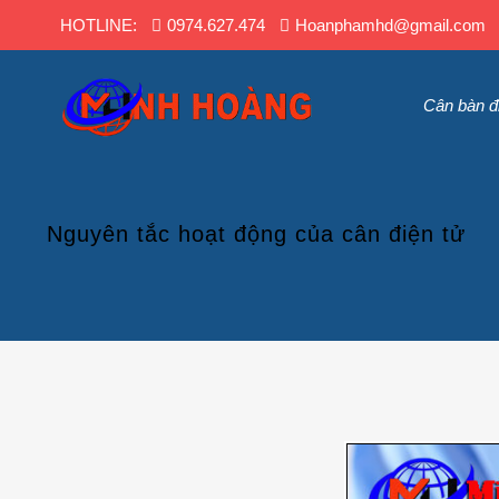
HOTLINE:
0974.627.474
Hoanphamhd@gmail.com
Cân bàn đ
Nguyên tắc hoạt động của cân điện tử