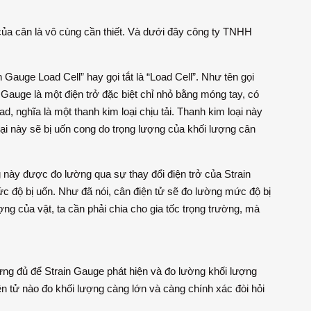
của cân là vô cùng cần thiết. Và dưới đây công ty TNHH
n Gauge Load Cell” hay gọi tắt là “Load Cell”. Như tên gọi
 Gauge là một điện trở đặc biệt chỉ nhỏ bằng móng tay, có
, nghĩa là một thanh kim loại chịu tải. Thanh kim loại này
oại này sẽ bị uốn cong do trọng lượng của khối lượng cân
g này được đo lường qua sự thay đổi điện trở của Strain
ức độ bị uốn. Như đã nói, cân điện tử sẽ đo lường mức độ bị
ượng của vật, ta cần phải chia cho gia tốc trọng trường, mà
ưng đủ để Strain Gauge phát hiện và đo lường khối lượng
ện tử nào đo khối lượng càng lớn và càng chính xác đòi hỏi