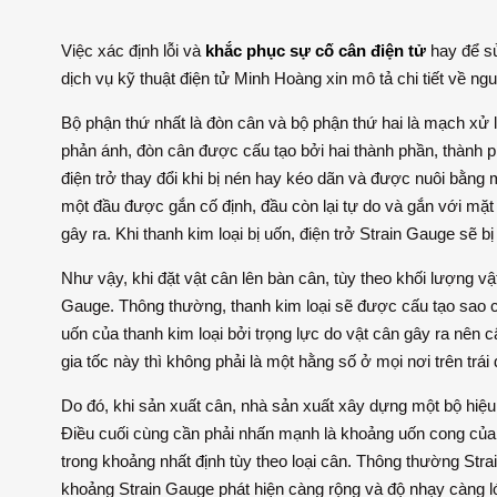
Việc xác định lỗi và
khắc phục sự cố cân điện tử
hay để sử
dịch vụ kỹ thuật điện tử Minh Hoàng xin mô tả chi tiết về ng
Bộ phận thứ nhất là đòn cân và bộ phận thứ hai là mạch xử l
phản ánh, đòn cân được cấu tạo bởi hai thành phần, thành ph
điện trở thay đổi khi bị nén hay kéo dãn và được nuôi bằng m
một đầu được gắn cố định, đầu còn lại tự do và gắn với mặt 
gây ra. Khi thanh kim loại bị uốn, điện trở Strain Gauge sẽ bị
Như vậy, khi đặt vật cân lên bàn cân, tùy theo khối lượng v
Gauge. Thông thường, thanh kim loại sẽ được cấu tạo sao ch
uốn của thanh kim loại bởi trọng lực do vật cân gây ra nên câ
gia tốc này thì không phải là một hằng số ở mọi nơi trên trái 
Do đó, khi sản xuất cân, nhà sản xuất xây dựng một bộ hiệu 
Điều cuối cùng cần phải nhấn mạnh là khoảng uốn cong của t
trong khoảng nhất định tùy theo loại cân. Thông thường Stra
khoảng Strain Gauge phát hiện càng rộng và độ nhạy càng l