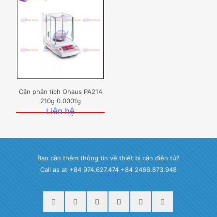
Cân phân tích Ohaus PA214
210g 0.0001g
Liên hệ
Bạn cần thêm thông tin về thiết bị cân điện tử?
Call as at +84 974.627.474 +84 2466.873.948