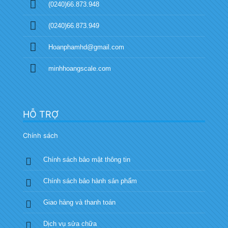
(0240)66.873.948
(0240)66.873.949
Hoanphamhd@gmail.com
minhhoangscale.com
HỖ TRỢ
Chính sách
Chính sách bảo mật thông tin
Chính sách bảo hành sản phẩm
Giao hàng và thanh toán
Dịch vụ sửa chữa