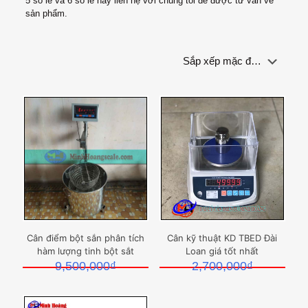
5 số lẻ và 6 số lẻ hãy liên hệ với chúng tôi để được tư vấn về
sản phẩm.
Cân điểm bột sắn phân tích
Cân kỹ thuật KD TBED Đài
hàm lượng tinh bột sắt
Loan giá tốt nhất
9,500,000
₫
2,700,000
₫