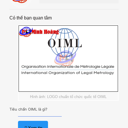
Có thể bạn quan tâm
Hình ảnh: LOGO chuẩn tổ chức quốc tế OIML
Tiêu chẩn OIML là gì?
Xem tin