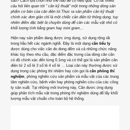
sao? Cách lựa chọn như thế nào để có hiệu quả Có rất nhiều
câu hỏi liên quan tới ” cân kỹ thuật” một trong những dòng sản
phẩm cơ bản của cân điện tử.
Thực ra sản phẩm cân kỹ thuật
chính xác đơn giản chỉ là một chiếc cân điện tử thông dụng, tuy
nhiên điểm đặc biệt là chuyên dùng để cân các mẫu vật nhỏ có
khối lượng tính bằng gram hay mini gram…
Hiện nay sản phẩm đang được ứng dụng, sử dụng rộng rãi
trong hầu hết các ngành nghề. Đây là một dạng
cân tiểu ly
được dùng cho việc cân đo đong đếm và cả những chức năng
khác tùy theo nhu cầu, đặc điểm đặc trưng của dòng cân cân
có độ chính xác đến từng 0.1mg và có thể gọi là sản phẩm cân
điện tử 2 số lẻ 3 số lẻ 4 số lẻ … Loại cân này thường được sử
dụng trong các phòng thí nhiệm hay còn gọi là
cân phòng thí
nghiệm
, phòng nghiên cứu sản phẩm và mẫu vật của các trung
tâm nghiên cứu, bệnh viện hay phòng nghiên cứu của các công
ty sản xuất. Tại những môi trường này, Cân được ứng dụng
giúp phân tích mẫu vật trong phòng thí nghiệm dùng để lấy khối
lượng mẫu vật chuẩn cho toàn bộ hệ thống.