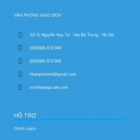
VĂN PHÒNG GIAO DỊCH
Số 11 Nguyễn Huy Tự - Hai Bà Trưng - Hà Nội
(0240)66.873.948
(0240)66.873.949
Hoanphamhd@gmail.com
minhhoangscale.com
HỖ TRỢ
Chính sách