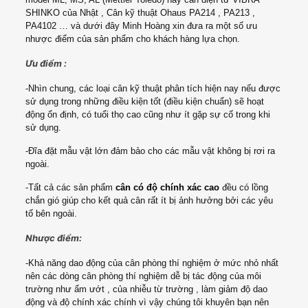
SHINKO của Nhật , Cân kỹ thuật Ohaus PA214 , PA213 ,
PA4102 … và dưới đây Minh Hoàng xin đưa ra một số ưu
nhược điểm của sản phẩm cho khách hàng lựa chọn.
Ưu điểm :
-Nhìn chung, các loại cân kỹ thuật phân tích hiện nay nếu được
sử dụng trong những điều kiện tốt (điều kiện chuẩn) sẽ hoạt
động ổn định, có tuổi thọ cao cũng như ít gặp sự cố trong khi
sử dụng.
-Đĩa đặt mẫu vật lớn đảm bảo cho các mẫu vật không bị rơi ra
ngoài.
-Tất cả các sản phẩm
cân có độ chính xác cao
đều có lồng
chắn gió giúp cho kết quả cân rất ít bị ảnh hưởng bởi các yêu
tố bên ngoài.
Nhược điểm:
-Khả năng dao động của cân phòng thí nghiệm ở mức nhỏ nhất
nên các dòng cân phòng thí nghiệm dễ bị tác động của môi
trường như ẩm ướt , của nhiễu từ trường , làm giảm độ dao
động và độ chính xác chính vì vậy chúng tôi khuyên bạn nên