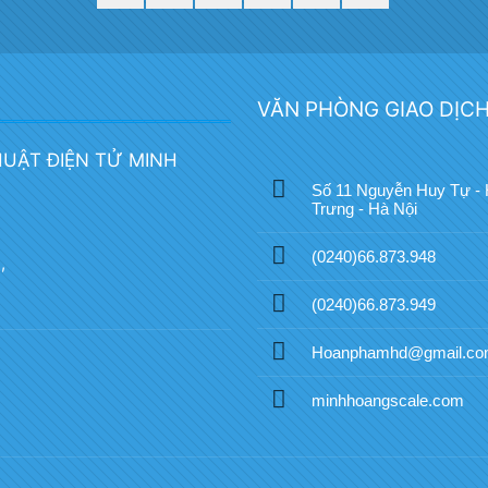
VĂN PHÒNG GIAO DỊC
HUẬT ĐIỆN TỬ MINH
Số 11 Nguyễn Huy Tự - 
Trưng - Hà Nội
(0240)66.873.948
,
(0240)66.873.949
Hoanphamhd@gmail.c
minhhoangscale.com