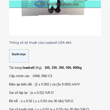
Thông số kỹ thuật của Loadcell UDA Keli:
Danh mục
Tải trọng
loadcell
(Kg):
100, 150, 300, 500, 800kg
Cấp chính xác : OIML R60 C3
Điện áp biến đổi : (2 ± 0.002 ) và (3± 0.002) mV/V
Sai số lặp lại : (≤ ± 0.01) %R.O
Độ trễ : ≤ ± 0.02 ( ≤ ± 0.03 cho 30 tấn) %R.O
Sai số tuyến tính: ( ≤ ± 0.02 (≤ ± 0.03 cho 30 tấn) %R.O