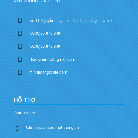
VĂN PHÒNG GIAO DỊCH
Số 11 Nguyễn Huy Tự - Hai Bà Trưng - Hà Nội
(0240)66.873.948
(0240)66.873.949
Hoanphamhd@gmail.com
minhhoangscale.com
HỖ TRỢ
Chính sách
Chính sách bảo mật thông tin