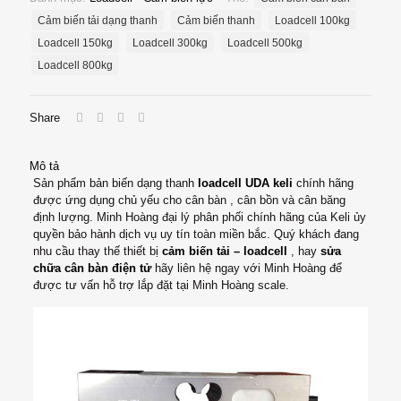
950,000
lượng
Cảm biến tải dạng thanh
Cảm biến thanh
Loadcell 100kg
Loadcell 150kg
Loadcell 300kg
Loadcell 500kg
Loadcell 800kg
Share
Mô tả
Sản phẩm bản biến dạng thanh
loadcell UDA keli
chính hãng
được ứng dụng chủ yếu cho cân bàn , cân bồn và cân băng
định lượng. Minh Hoàng đại lý phân phối chính hãng của Keli ủy
quyền bảo hành dịch vụ uy tín toàn miền bắc. Quý khách đang
nhu cầu thay thế thiết bị
cảm biến tải – loadcell
, hay
sửa
chữa cân bàn điện tử
hãy liên hệ ngay với Minh Hoàng để
được tư vấn hỗ trợ lắp đặt tại Minh Hoàng scale.