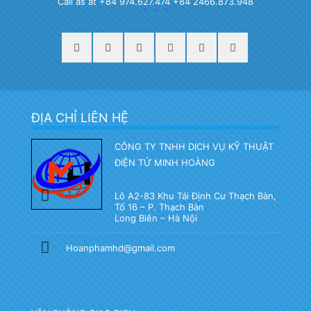
Call as at +84 974.627.474 +84 2466.873.948
ĐỊA CHỈ LIÊN HỆ
CÔNG TY TNHH DỊCH VỤ KỸ THUẬT
ĐIỆN TỬ MINH HOÀNG
Lô A2-83 Khu Tái Định Cư Thạch Bàn,
Tổ 16 – P. Thạch Bàn
Long Biên – Hà Nội
Hoanphamhd@gmail.com