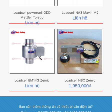
Loadcell powercell GDD
Loadcell NA3 Mavin Mỹ
Mettler Toledo
Liên hệ
Liên hệ
Loadcell BM14G Zemic
Loadcell H8C Zemic
Liên hệ
1,950,000
₫
Bạn cần thêm thông tin về thiết bị cân điện tử?