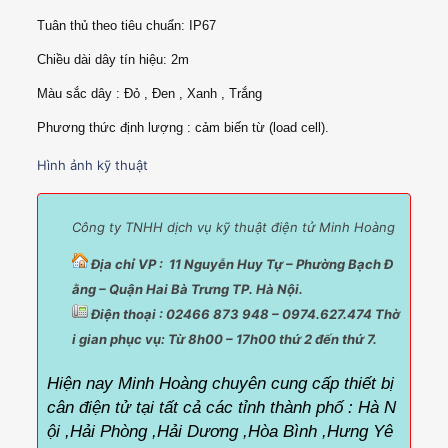
Tuân thủ theo tiêu chuẩn: IP67
Chiều dài dây tín hiệu: 2m
Màu sắc dây : Đỏ , Đen , Xanh , Trắng
Phương thức định lượng : cảm biến từ (load cell).
Hình ảnh kỹ thuật
Công ty TNHH dịch vụ kỹ thuật điện tử Minh Hoàng
Địa chỉ VP : 11 Nguyễn Huy Tự – Phường Bạch Đ
ằng – Quận Hai Bà Trưng TP. Hà Nội.
Điện thoại : 02466 873 948 – 0974.627.474 Thờ
i gian phục vụ:
Từ 8h00 – 17h00 thứ 2 đến thứ 7.
Hiện nay Minh Hoàng chuyên cung cấp thiết bị
cân điện tử tại tất cả các tỉnh thành phố :
Hà N
ội ,Hải Phòng ,Hải Dương ,Hòa Bình ,Hưng Yê