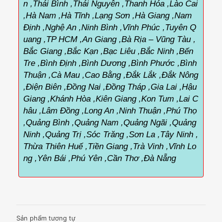
n ,Thái Bình ,Thái Nguyên ,Thanh Hóa ,Lào Cai
,Hà Nam ,Hà Tĩnh ,Lạng Sơn ,Hà Giang ,Nam
Định ,Nghệ An ,Ninh Bình ,Vĩnh Phúc ,Tuyên Q
uang ,TP HCM ,An Giang ,Bà Rịa – Vũng Tàu ,
Bắc Giang ,Bắc Kạn ,Bạc Liêu ,Bắc Ninh ,Bến
Tre ,Bình Định ,Bình Dương ,Bình Phước ,Bình
Thuận ,Cà Mau ,Cao Bằng ,Đắk Lắk ,Đắk Nông
,Điện Biên ,Đồng Nai ,Đồng Tháp ,Gia Lai ,Hậu
Giang ,Khánh Hòa ,Kiên Giang ,Kon Tum ,Lai C
hâu ,Lâm Đồng ,Long An ,Ninh Thuận ,Phú Thọ
,Quảng Bình ,Quảng Nam ,Quảng Ngãi ,Quảng
Ninh ,Quảng Trị ,Sóc Trăng ,Sơn La ,Tây Ninh ,
Thừa Thiên Huế ,Tiền Giang ,Trà Vinh ,Vĩnh Lo
ng ,Yên Bái ,Phú Yên ,Cần Thơ ,Đà Nẵng
Sản phẩm tương tự