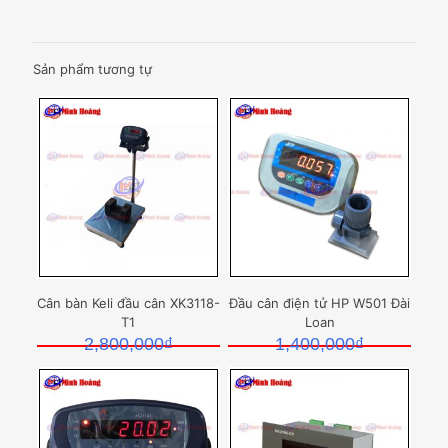
Sản phẩm tương tự
Cân bàn Keli đầu cân XK3118-
Đầu cân điện tử HP W501 Đài
T1
Loan
2,800,000
₫
1,400,000
₫