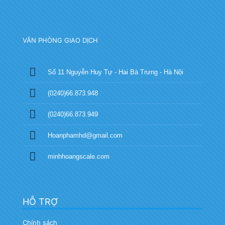
VĂN PHÒNG GIAO DỊCH
Số 11 Nguyễn Huy Tự - Hai Bà Trưng - Hà Nội
(0240)66.873.948
(0240)66.873.949
Hoanphamhd@gmail.com
minhhoangscale.com
HỖ TRỢ
Chính sách