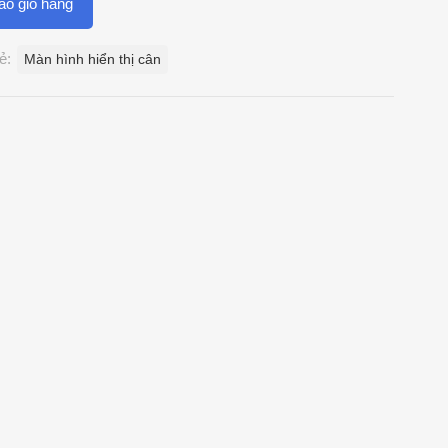
o giỏ hàng
ẻ:
Màn hình hiển thị cân