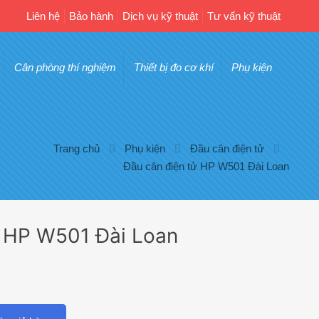
Liên hệ
Bảo hành
Dịch vụ kỹ thuật
Tư vấn kỹ thuật
Cân phòng thí nghiệm
Thiết bị đo cơ khí
Phụ kiện
Trang chủ
Phụ kiện
Đầu cân điện tử
Đầu cân điện tử HP W501 Đài Loan
ử HP W501 Đài Loan