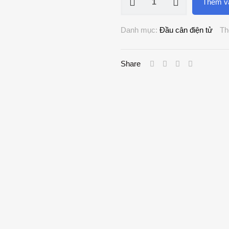
Thêm và
cân
điện
Danh mục:
Đầu cân điện tử
Th
tử
HP
W501
Share
Đài
Loan
số
lượng