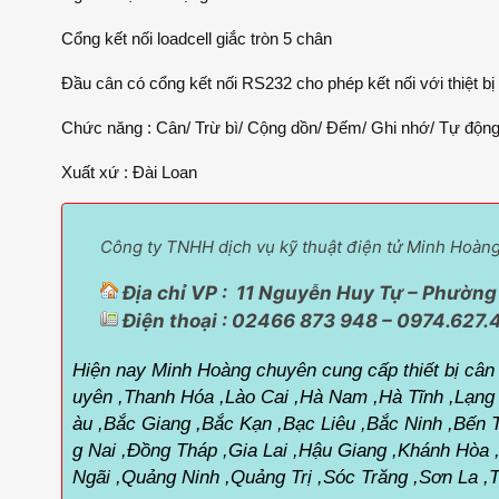
Cổng kết nối loadcell giắc tròn 5 chân
Đầu cân có cổng kết nối RS232 cho phép kết nối với thiệt bị 
Chức năng : Cân/ Trừ bì/ Cộng dồn/ Đếm/ Ghi nhớ/ Tự động
Xuất xứ : Đài Loan
Công ty TNHH dịch vụ kỹ thuật điện tử Minh Hoàn
Địa chỉ VP : 11 Nguyễn Huy Tự – Phường 
Điện thoại : 02466 873 948 – 0974.627.
Hiện nay Minh Hoàng chuyên cung cấp thiết bị cân đ
uyên ,Thanh Hóa ,Lào Cai ,Hà Nam ,Hà Tĩnh ,Lạng
àu ,Bắc Giang ,Bắc Kạn ,Bạc Liêu ,Bắc Ninh ,Bến
g Nai ,Đồng Tháp ,Gia Lai ,Hậu Giang ,Khánh Hòa
Ngãi ,Quảng Ninh ,Quảng Trị ,Sóc Trăng ,Sơn La ,