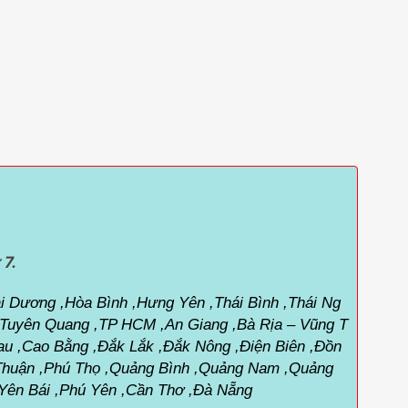
 7.
i Dương ,Hòa Bình ,Hưng Yên ,Thái Bình ,Thái Ng
 ,Tuyên Quang ,TP HCM ,An Giang ,Bà Rịa – Vũng T
au ,Cao Bằng ,Đắk Lắk ,Đắk Nông ,Điện Biên ,Đồn
h Thuận ,Phú Thọ ,Quảng Bình ,Quảng Nam ,Quảng
 ,Yên Bái ,Phú Yên ,Cần Thơ ,Đà Nẵng