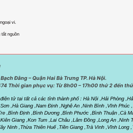
ngoại vi.
 tắt nguồn
g
Bạch Đằng – Quận Hai Bà Trưng TP. Hà Nội.
474 Thời gian phục vụ:
Từ 8h00 – 17h00 thứ 2 đến thứ
iện tử tại tất cả các tỉnh thành phố :
Hà Nội ,Hải Phòng ,Hả
 Sơn ,Hà Giang ,Nam Định ,Nghệ An ,Ninh Bình ,Vĩnh Phúc
 Tre ,Bình Định ,Bình Dương ,Bình Phước ,Bình Thuận ,Cà M
 ,Kiên Giang ,Kon Tum ,Lai Châu ,Lâm Đồng ,Long An ,Nin
Tây Ninh ,Thừa Thiên Huế ,Tiền Giang ,Trà Vinh ,Vĩnh Long