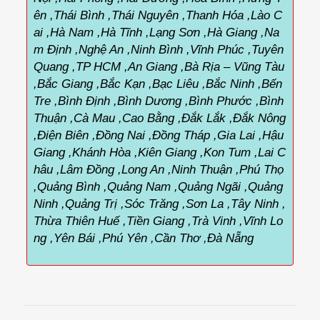
ên ,Thái Bình ,Thái Nguyên ,Thanh Hóa ,Lào C
ai ,Hà Nam ,Hà Tĩnh ,Lạng Sơn ,Hà Giang ,Na
m Định ,Nghệ An ,Ninh Bình ,Vĩnh Phúc ,Tuyên
Quang ,TP HCM ,An Giang ,Bà Rịa – Vũng Tàu
,Bắc Giang ,Bắc Kạn ,Bạc Liêu ,Bắc Ninh ,Bến
Tre ,Bình Định ,Bình Dương ,Bình Phước ,Bình
Thuận ,Cà Mau ,Cao Bằng ,Đắk Lắk ,Đắk Nông
,Điện Biên ,Đồng Nai ,Đồng Tháp ,Gia Lai ,Hậu
Giang ,Khánh Hòa ,Kiên Giang ,Kon Tum ,Lai C
hâu ,Lâm Đồng ,Long An ,Ninh Thuận ,Phú Thọ
,Quảng Bình ,Quảng Nam ,Quảng Ngãi ,Quảng
Ninh ,Quảng Trị ,Sóc Trăng ,Sơn La ,Tây Ninh ,
Thừa Thiên Huế ,Tiền Giang ,Trà Vinh ,Vĩnh Lo
ng ,Yên Bái ,Phú Yên ,Cần Thơ ,Đà Nẵng