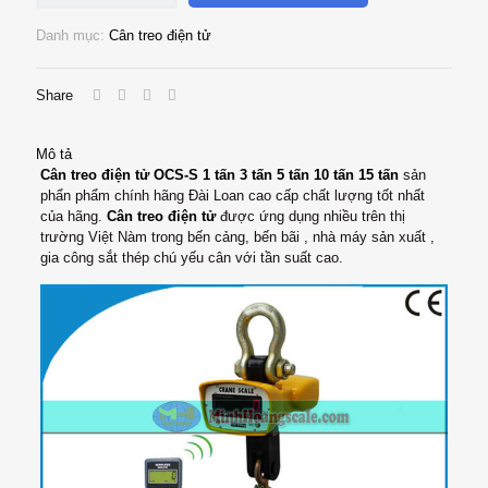
điện
tử
Danh mục:
Cân treo điện tử
OCS-
S
từ
Share
1
đến
15
Mô tả
tấn
Cân treo điện tử OCS-S 1 tấn 3 tấn 5 tấn 10 tấn 15 tấn
sản
số
phẩn phẩm chính hãng Đài Loan cao cấp chất lượng tốt nhất
lượng
của hãng.
Cân treo điện tử
được ứng dụng nhiều trên thị
trường Việt Nàm trong bến cảng, bến bãi , nhà máy sản xuất ,
gia công sắt thép chú yếu cân với tần suất cao.