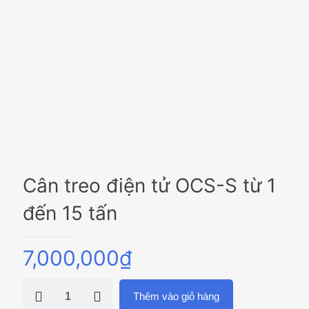
Cân treo điện tử OCS-S từ 1
đến 15 tấn
7,000,000
₫
Cân
Thêm vào giỏ hàng
treo