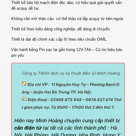
Thiết kế bảo hộ mạch điện độc đáo, có hiệu quả giải quyết vấn
đề acquy dễ hư.
Không cần mở thân cân, có thể tháo và lắp acquy từ bên ngoài.
Thiết kế theo kiểu dáng công nghiệp ,dễ dàng di chuyển.
Thiết bị đạt độ chính xác cấp III theo tiêu chuẩn OIML.
Vận hành bằng Pin sạc lại gắn trong 12V-7Ah – Có tín hiệu báo
pin yếu
Công ty TNHH dịch vụ kỹ thuật điện tử Minh Hoàng
Địa chỉ VP : 11 Nguyễn Huy Tự – Phường Bạch Đ
ằng – Quận Hai Bà Trưng TP. Hà Nội.
Điện thoại : 02466 873 948 – 0974.627.474 Thờ
i gian phục vụ:
Từ 8h00 – 17h00 thứ 2 đến thứ 7.
Hiện nay Minh Hoàng chuyên cung cấp thiết bị
cân điện tử
tại tất cả các tỉnh thành phố :
Hà
Nội ,Hải Phòng ,Hải Dương ,Hòa Bình ,Hưng Y