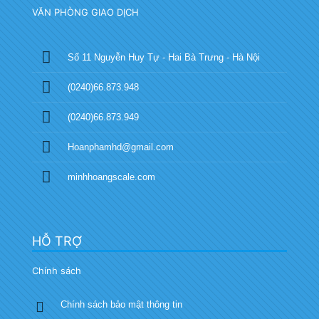
VĂN PHÒNG GIAO DỊCH
Số 11 Nguyễn Huy Tự - Hai Bà Trưng - Hà Nội
(0240)66.873.948
(0240)66.873.949
Hoanphamhd@gmail.com
minhhoangscale.com
HỖ TRỢ
Chính sách
Chính sách bảo mật thông tin