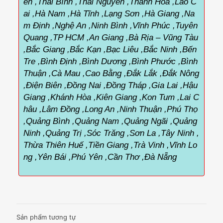
ên ,Thái Bình ,Thái Nguyên ,Thanh Hóa ,Lào C
ai ,Hà Nam ,Hà Tĩnh ,Lạng Sơn ,Hà Giang ,Na
m Định ,Nghệ An ,Ninh Bình ,Vĩnh Phúc ,Tuyên
Quang ,TP HCM ,An Giang ,Bà Rịa – Vũng Tàu
,Bắc Giang ,Bắc Kạn ,Bạc Liêu ,Bắc Ninh ,Bến
Tre ,Bình Định ,Bình Dương ,Bình Phước ,Bình
Thuận ,Cà Mau ,Cao Bằng ,Đắk Lắk ,Đắk Nông
,Điện Biên ,Đồng Nai ,Đồng Tháp ,Gia Lai ,Hậu
Giang ,Khánh Hòa ,Kiên Giang ,Kon Tum ,Lai C
hâu ,Lâm Đồng ,Long An ,Ninh Thuận ,Phú Thọ
,Quảng Bình ,Quảng Nam ,Quảng Ngãi ,Quảng
Ninh ,Quảng Trị ,Sóc Trăng ,Sơn La ,Tây Ninh ,
Thừa Thiên Huế ,Tiền Giang ,Trà Vinh ,Vĩnh Lo
ng ,Yên Bái ,Phú Yên ,Cần Thơ ,Đà Nẵng
Sản phẩm tương tự