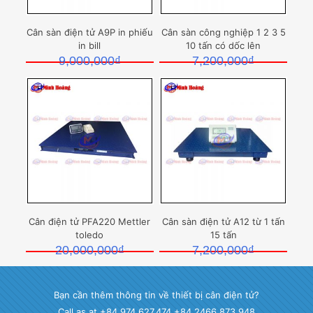
Cân sàn điện tử A9P in phiếu
Cân sàn công nghiệp 1 2 3 5
in bill
10 tấn có dốc lên
9,000,000
₫
7,200,000
₫
Cân điện tử PFA220 Mettler
Cân sàn điện tử A12 từ 1 tấn
toledo
15 tấn
20,000,000
₫
7,200,000
₫
Bạn cần thêm thông tin về thiết bị cân điện tử?
Call as at +84 974.627.474 +84 2466.873.948