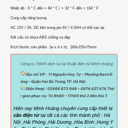
Nhiệt độ : 0 ° C đến + 40 ° C / + 32 ° F đến + 104 ° F
Cung cấp năng lượng
AC 12V / 3A; DC bên trong pin 6V / 4.5AH có thể sạc lại
Kết cấu vỏ nhựa ABS chống va đập
Kích thước sản phẩm (w x d x h) : 260x155x75mm
Công ty TNHH dịch vụ kỹ thuật điện tử Minh Hoàng
Địa chỉ VP : 11 Nguyễn Huy Tự – Phường Bạch Đ
ằng – Quận Hai Bà Trưng TP. Hà Nội.
Điện thoại : 02466 873 948 – 0974.627.474 Thờ
i gian phục vụ:
Từ 8h00 – 17h00 thứ 2 đến thứ 7.
Hiện nay Minh Hoàng chuyên cung cấp thiết bị
cân điện tử
tại tất cả các tỉnh thành phố :
Hà
Nội ,Hải Phòng ,Hải Dương ,Hòa Bình ,Hưng Y