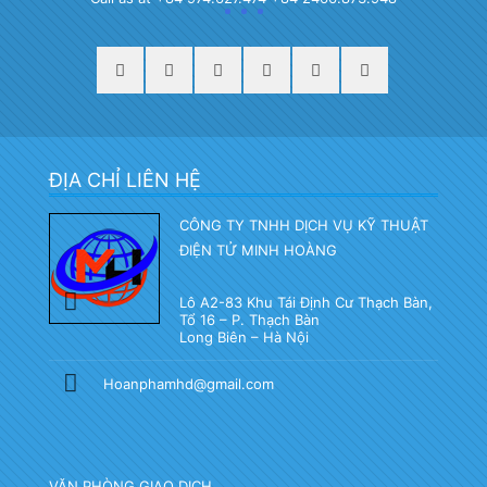
ĐỊA CHỈ LIÊN HỆ
CÔNG TY TNHH DỊCH VỤ KỸ THUẬT
ĐIỆN TỬ MINH HOÀNG
Lô A2-83 Khu Tái Định Cư Thạch Bàn,
Tổ 16 – P. Thạch Bàn
Long Biên – Hà Nội
Hoanphamhd@gmail.com
VĂN PHÒNG GIAO DỊCH