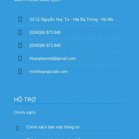
Số 11 Nguyễn Huy Tự - Hai Bà Trưng - Hà Nội
(0240)66.873.948
(0240)66.873.949
Hoanphamhd@gmail.com
minhhoangscale.com
HỖ TRỢ
Chính sách
Chính sách bảo mật thông tin