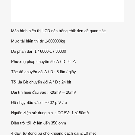
Màn hình hiển thị LCD nền trắng chữ đen dễ quan sát:
Mức tải hiển thị từ 1-800000kg
Độ phân dải 1 / 6000-1 / 30000
Phương pháp chuyển đổi A / D :Σ- △
Tốc độ chuyển đổi A / D : 8 lần / giây
Tối đa Bit chuyển đổi A / D : 24 bit
Dải tín hiệu đầu vào : -20mV ~ 20mV
Độ nhạy đầu vào : ≥0.02 μ V / e
Nguồn điện sử dụng pin : DC 5V: 1 ≤150mA
Điện trở tối ở lên đến 350 ohm
4 dây, tự động bù cho khoảng cách dài ≤ 10 mét