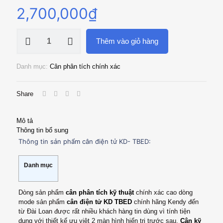
2,700,000
₫
Cân
Thêm vào giỏ hàng
kỹ
thuật
KD
Danh mục:
Cân phân tích chính xác
TBED
Đài
Loan
Share
giá
tốt
nhất
Mô tả
số
Thông tin bổ sung
lượng
Thông tin sản phẩm cân điện tử KD- TBED:
Danh mục
Dòng sản phẩm
cân phân tích kỹ thuật
chính xác cao dòng
mode sản phẩm
cân điện tử KD TBED
chính hãng Kendy đến
từ Đài Loan được rất nhiều khách hàng tin dùng vì tính tiện
dụng với thiết kế ưu việt 2 màn hình hiển trị trước sau.
Cân kỹ