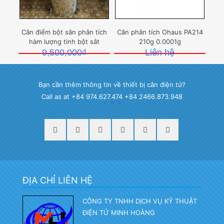
Cân điểm bột sắn phân tích
Cân phân tích Ohaus PA214
hàm lượng tinh bột sắt
210g 0.0001g
9,500,000
₫
Liên hệ
Bạn cần thêm thông tin về thiết bị cân điện tử?
Call as at +84 974.627.474 +84 2466.873.948
ĐỊA CHỈ LIÊN HỆ
CÔNG TY TNHH DỊCH VỤ KỸ THUẬT
ĐIỆN TỬ MINH HOÀNG