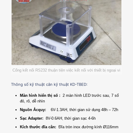
Cổng kết nối RS232 thuận tiện việc kết nối với thiết bị ngoại vi
Thông số kỹ thuật cân kỹ thuật KD-TBED:
Màn hình hiển thị số :
2 màn hình LED trước sau, 7 số
đỏ, rõ, dễ nhìn
Nguồn Ắcquy:
6V-1.3AH, thời gian sử dụng 48h – 72h
Sạc Adapter:
8V-0.6AH, thời gian sạc 4-6h
Kích thước đĩa cân:
Đĩa tròn inox đường kính Ø116mm