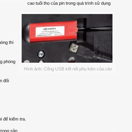
cao tuổi thọ của pin trong quá trình sử dụng
òng thí
ng phòng
Hình ảnh: Cổng USB kết nối phụ kiện của cân
n đổi
ì để kiểm tra.
trong sản