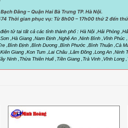
Bạch Đằng – Quận Hai Bà Trưng TP. Hà Nội.
474 Thời gian phục vụ:
Từ 8h00 – 17h00 thứ 2 đến thứ
iện tử tại tất cả các tỉnh thành phố :
Hà Nội ,Hải Phòng ,Hả
 Sơn ,Hà Giang ,Nam Định ,Nghệ An ,Ninh Bình ,Vĩnh Phúc
 Tre ,Bình Định ,Bình Dương ,Bình Phước ,Bình Thuận ,Cà M
 ,Kiên Giang ,Kon Tum ,Lai Châu ,Lâm Đồng ,Long An ,Nin
Tây Ninh ,Thừa Thiên Huế ,Tiền Giang ,Trà Vinh ,Vĩnh Long