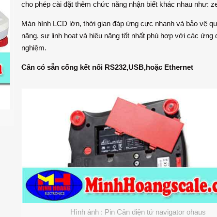
cho phép cài đặt thêm chức năng nhận biết khác nhau như: ze
Màn hình LCD lớn, thời gian đáp ứng cực nhanh và bảo vệ quá 
năng, sự linh hoạt và hiệu năng tốt nhất phù hợp với các ứn
nghiệm.
Cân có sẵn cống kết nối RS232,USB,hoặc Ethernet
Hình ảnh : Pin Cân điện tử navigator ohaus