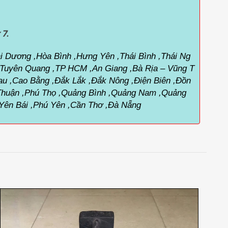
 7.
i Dương ,Hòa Bình ,Hưng Yên ,Thái Bình ,Thái Ng
 ,Tuyên Quang ,TP HCM ,An Giang ,Bà Rịa – Vũng T
au ,Cao Bằng ,Đắk Lắk ,Đắk Nông ,Điện Biên ,Đồn
h Thuận ,Phú Thọ ,Quảng Bình ,Quảng Nam ,Quảng
 ,Yên Bái ,Phú Yên ,Cần Thơ ,Đà Nẵng