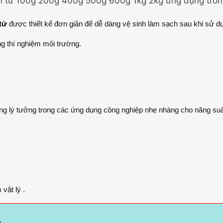
n tử 100g 200g 400g 500g 600g 1kg 2kg ứng dụng tron
tử
được thiết kế đơn giản để dễ dàng vệ sinh làm sạch sau khi sử dụ
g thí nghiệm môi trường.
ng lý tưởng trong các ứng dụng công nghiệp nhẹ nhàng cho năng suấ
ật lý .
g