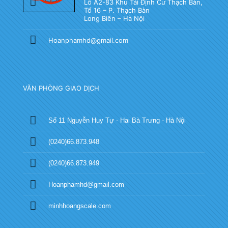
Lô A2-83 Khu Tái Định Cư Thạch Bàn,
Tổ 16 – P. Thạch Bàn
Long Biên – Hà Nội
Hoanphamhd@gmail.com
VĂN PHÒNG GIAO DỊCH
Số 11 Nguyễn Huy Tự - Hai Bà Trưng - Hà Nội
(0240)66.873.948
(0240)66.873.949
Hoanphamhd@gmail.com
minhhoangscale.com