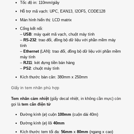
Tốc độ in: 110mm/giây
Hỗ trợ mã vạch: UPC, EAN13, I2OF5, CODE128
Màn hình hiển thị: LCD matrix
Cổng kết nối:
–
USB
: máy quét mã vạch, chuột máy tính
–
RS-232
: trao đổi, đồng bộ dữ liệu với phần mềm máy
tính
–
Ethernet
(LAN): trao đổi, đồng bộ dữ liệu với phần mềm
máy tính
–
RJ11
: két đựng tiền bán hàng
–
PS2
: chuột máy tính
Kích thước bàn cân: 380mm x 250mm
Giấy in tem nhãn phù hợp
Tem nhãn cảm nhiệt
(giấy decal nhiệt, in không cần mực) còn
gọi là
tem cân điện tử
Đường kính (ø) cuộn
100mm
(cuộn dài 40m)
Đường kính (ø) lõi
40mm
Kích thước tem tối đa:
56mm
x
80mm
(ngang x cao)