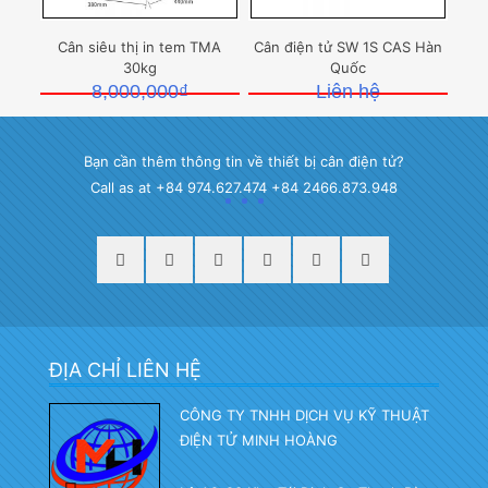
Cân siêu thị in tem TMA
Cân điện tử SW 1S CAS Hàn
30kg
Quốc
8,000,000
₫
Liên hệ
Bạn cần thêm thông tin về thiết bị cân điện tử?
Call as at +84 974.627.474 +84 2466.873.948
ĐỊA CHỈ LIÊN HỆ
CÔNG TY TNHH DỊCH VỤ KỸ THUẬT
ĐIỆN TỬ MINH HOÀNG