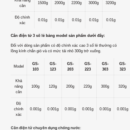
Khả năng
1500g
2000g
2200g
3000g
3200g
cân
Độ chính
0.01g
0.01g
0.01g
0.01g
0.01g
xác
Cân điện tử 3 số lẻ bảng model sản phẩm dưới đây:
Đối với dòng sản phẩm có độ chính xác cao 3 số lẻ thường có
lồng kính chắn gió và có mức tải nhỏ 300g trở xuống.
GS-
GS-
GS-
GS-
GS-
GS-
Model
103
123
203
223
303
323
Khả
năng
100g
120g
200g
220g
300g
320g
cân
Độ
chính
0.001g
0.001g
0.001g
0.001g
0.001g
0.001g
xác
Cân điện tử chuyên dụng chống nước
: