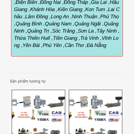
,Điện Biên ,Đồng Nai ,Đồng Tháp ,Gia Lai ,Hậu
Giang ,Khánh Hòa ,Kiên Giang ,Kon Tum ,Lai C
hâu ,Lâm Đồng ,Long An ,Ninh Thuận ,Phú Thọ
,Quảng Bình ,Quảng Nam ,Quảng Ngãi ,Quảng
Ninh ,Quảng Trị ,Sóc Trăng ,Sơn La ,Tây Ninh ,
Thừa Thiên Huế ,Tiền Giang ,Trà Vinh ,Vĩnh Lo
ng ,Yên Bái ,Phú Yên ,Cần Thơ ,Đà Nẵng
Sản phẩm tương tự