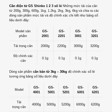
Cân điện tử GS Shinko 1 2 3 số lẻ
Những mức tải của cân
từ 200g, 300g, 600g, 1kg, 1.2kg, 2kg, 3kg, 6kg và chia ra các
dòng sản phẩm mức tải và độ chính xác chi tiết như bảng số
liệu dưới đây:
Model sản
GS-
GS-
GS-
GS-
phẩm
2001
2201
3001
3201
Tải trọng cân
2000g
2200g
3000g
3200g
Độ chính xác
0.1g
0.1g
0.1g
0.1g
cân
Dòng sản phẩm
cân bàn từ 3kg – 30kg
độ chính xác số lẻ
tương ứng bảng sổ liệu dưới đây
GS-
GS-
GS-
GS-
GS-
Model
4001
5001
5201
6001
6201
Tải
4000g
5000g
5200g
6000g
6200g
trọng cân