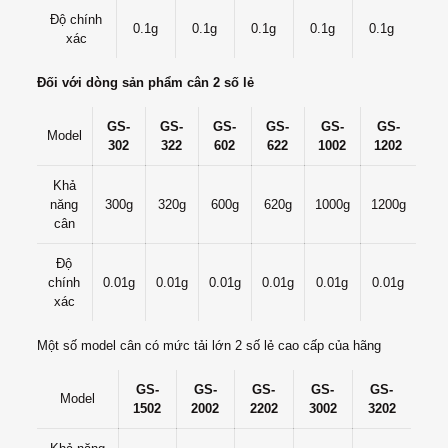
Độ chính
0.1g
0.1g
0.1g
0.1g
0.1g
xác
Đối với dòng sản phẩm cân 2 số lẻ
GS-
GS-
GS-
GS-
GS-
GS-
Model
302
322
602
622
1002
1202
Khả
năng
300g
320g
600g
620g
1000g
1200g
cân
Độ
chính
0.01g
0.01g
0.01g
0.01g
0.01g
0.01g
xác
Một số model cân có mức tải lớn 2 số lẻ cao cấp của hãng
GS-
GS-
GS-
GS-
GS-
Model
1502
2002
2202
3002
3202