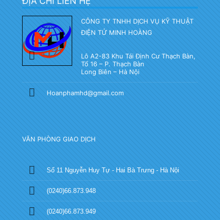
ĐỊA CHỈ LIÊN HỆ
CÔNG TY TNHH DỊCH VỤ KỸ THUẬT
ĐIỆN TỬ MINH HOÀNG
Lô A2-83 Khu Tái Định Cư Thạch Bàn,
Tổ 16 – P. Thạch Bàn
Long Biên – Hà Nội
Hoanphamhd@gmail.com
VĂN PHÒNG GIAO DỊCH
Số 11 Nguyễn Huy Tự - Hai Bà Trưng - Hà Nội
(0240)66.873.948
(0240)66.873.949