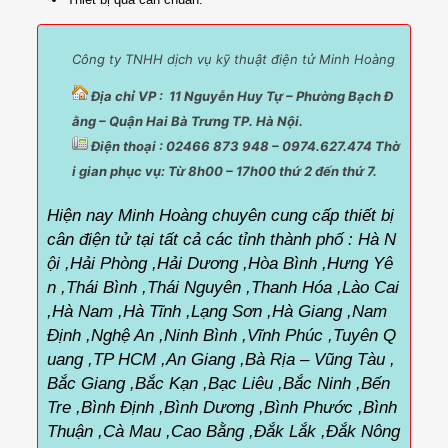
Công ty TNHH dịch vụ kỹ thuật điện tử Minh Hoàng
Địa chỉ VP : 11 Nguyễn Huy Tự – Phường Bạch Đ
ằng – Quận Hai Bà Trưng TP. Hà Nội.
Điện thoại : 02466 873 948 – 0974.627.474 Thờ
i gian phục vụ:
Từ 8h00 – 17h00 thứ 2 đến thứ 7.
Hiện nay Minh Hoàng chuyên cung cấp thiết bị
cân điện tử tại tất cả các tỉnh thành phố :
Hà N
ội ,Hải Phòng ,Hải Dương ,Hòa Bình ,Hưng Yê
n ,Thái Bình ,Thái Nguyên ,Thanh Hóa ,Lào Cai
,Hà Nam ,Hà Tĩnh ,Lạng Sơn ,Hà Giang ,Nam
Định ,Nghệ An ,Ninh Bình ,Vĩnh Phúc ,Tuyên Q
uang ,TP HCM ,An Giang ,Bà Rịa – Vũng Tàu ,
Bắc Giang ,Bắc Kạn ,Bạc Liêu ,Bắc Ninh ,Bến
Tre ,Bình Định ,Bình Dương ,Bình Phước ,Bình
Thuận ,Cà Mau ,Cao Bằng ,Đắk Lắk ,Đắk Nông