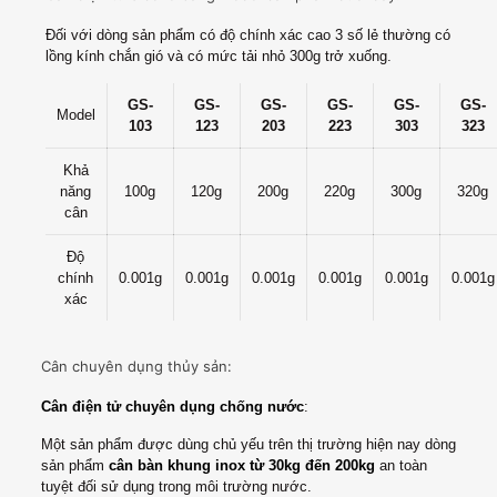
Đối với dòng sản phẩm có độ chính xác cao 3 số lẻ thường có
lồng kính chắn gió và có mức tải nhỏ 300g trở xuống.
GS-
GS-
GS-
GS-
GS-
GS-
Model
103
123
203
223
303
323
Khả
năng
100g
120g
200g
220g
300g
320g
cân
Độ
chính
0.001g
0.001g
0.001g
0.001g
0.001g
0.001g
xác
Cân chuyên dụng thủy sản:
Cân điện tử chuyên dụng chống nước
:
Một sản phẩm được dùng chủ yếu trên thị trường hiện nay dòng
sản phẩm
cân bàn khung inox từ 30kg đến 200kg
an toàn
tuyệt đối sử dụng trong môi trường nước.