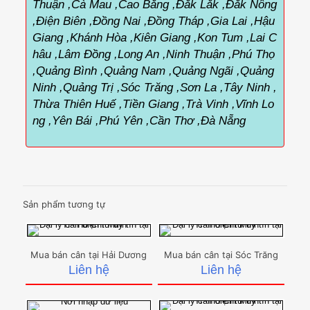
Thuận ,Cà Mau ,Cao Bằng ,Đắk Lắk ,Đắk Nông
,Điện Biên ,Đồng Nai ,Đồng Tháp ,Gia Lai ,Hậu
Giang ,Khánh Hòa ,Kiên Giang ,Kon Tum ,Lai C
hâu ,Lâm Đồng ,Long An ,Ninh Thuận ,Phú Thọ
,Quảng Bình ,Quảng Nam ,Quảng Ngãi ,Quảng
Ninh ,Quảng Trị ,Sóc Trăng ,Sơn La ,Tây Ninh ,
Thừa Thiên Huế ,Tiền Giang ,Trà Vinh ,Vĩnh Lo
ng ,Yên Bái ,Phú Yên ,Cần Thơ ,Đà Nẵng
Sản phẩm tương tự
Mua bán cân tại Hải Dương
Mua bán cân tại Sóc Trăng
Liên hệ
Liên hệ