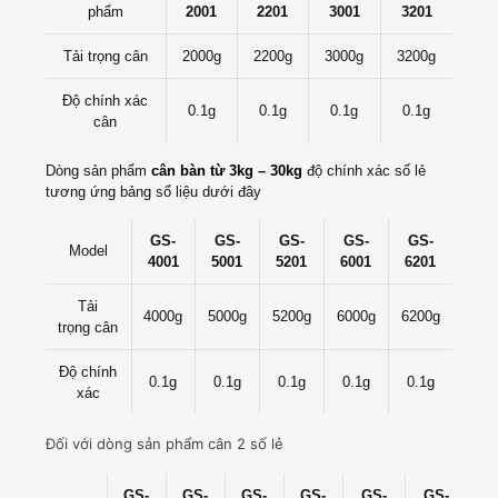
phẩm
2001
2201
3001
3201
Tải trọng cân
2000g
2200g
3000g
3200g
Độ chính xác
0.1g
0.1g
0.1g
0.1g
cân
Dòng sản phẩm
cân bàn từ 3kg – 30kg
độ chính xác số lẻ
tương ứng bảng sổ liệu dưới đây
GS-
GS-
GS-
GS-
GS-
Model
4001
5001
5201
6001
6201
Tải
4000g
5000g
5200g
6000g
6200g
trọng cân
Độ chính
0.1g
0.1g
0.1g
0.1g
0.1g
xác
Đối với dòng sản phẩm cân 2 số lẻ
GS-
GS-
GS-
GS-
GS-
GS-