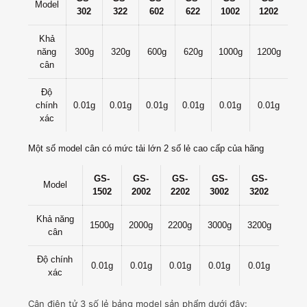
Model
302
322
602
622
1002
1202
Khả
năng
300g
320g
600g
620g
1000g
1200g
cân
Độ
chính
0.01g
0.01g
0.01g
0.01g
0.01g
0.01g
xác
Một số model cân có mức tải lớn 2 số lẻ cao cấp của hãng
GS-
GS-
GS-
GS-
GS-
Model
1502
2002
2202
3002
3202
Khả năng
1500g
2000g
2200g
3000g
3200g
cân
Độ chính
0.01g
0.01g
0.01g
0.01g
0.01g
xác
Cân điện tử 3 số lẻ bảng model sản phẩm dưới đây: