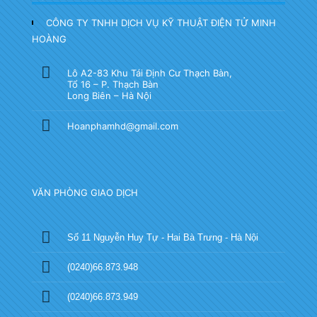
CÔNG TY TNHH DỊCH VỤ KỸ THUẬT ĐIỆN TỬ MINH
HOÀNG
Lô A2-83 Khu Tái Định Cư Thạch Bàn,
Tổ 16 – P. Thạch Bàn
Long Biên – Hà Nội
Hoanphamhd@gmail.com
VĂN PHÒNG GIAO DỊCH
Số 11 Nguyễn Huy Tự - Hai Bà Trưng - Hà Nội
(0240)66.873.948
(0240)66.873.949