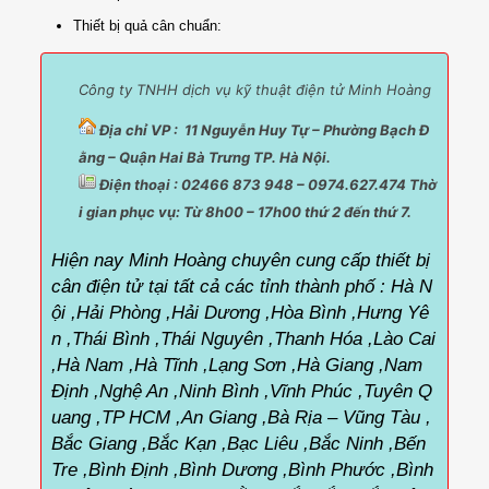
Thiết bị quả cân chuẩn:
Công ty TNHH dịch vụ kỹ thuật điện tử Minh Hoàng
Địa chỉ VP : 11 Nguyễn Huy Tự – Phường Bạch Đ
ằng – Quận Hai Bà Trưng TP. Hà Nội.
Điện thoại : 02466 873 948 – 0974.627.474 Thờ
i gian phục vụ:
Từ 8h00 – 17h00 thứ 2 đến thứ 7.
Hiện nay Minh Hoàng chuyên cung cấp thiết bị
cân điện tử tại tất cả các tỉnh thành phố :
Hà N
ội ,Hải Phòng ,Hải Dương ,Hòa Bình ,Hưng Yê
n ,Thái Bình ,Thái Nguyên ,Thanh Hóa ,Lào Cai
,Hà Nam ,Hà Tĩnh ,Lạng Sơn ,Hà Giang ,Nam
Định ,Nghệ An ,Ninh Bình ,Vĩnh Phúc ,Tuyên Q
uang ,TP HCM ,An Giang ,Bà Rịa – Vũng Tàu ,
Bắc Giang ,Bắc Kạn ,Bạc Liêu ,Bắc Ninh ,Bến
Tre ,Bình Định ,Bình Dương ,Bình Phước ,Bình