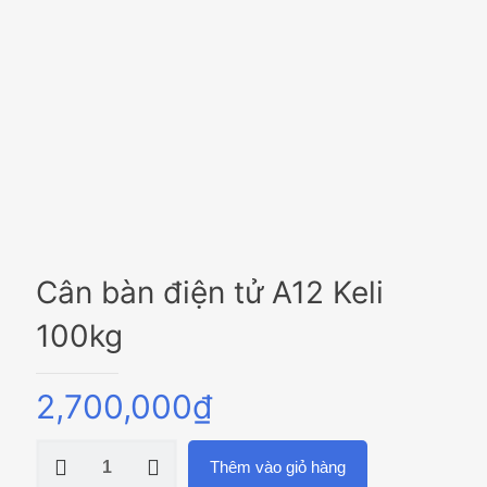
Cân bàn điện tử A12 Keli
100kg
2,700,000
₫
Cân
Thêm vào giỏ hàng
bàn