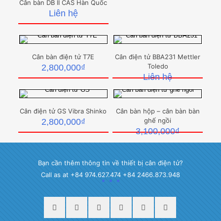
Cân bàn DB II CAS Hàn Quốc
Liên hệ
Cân bàn điện tử T7E
Cân điện tử BBA231 Mettler
Toledo
2,800,000
₫
Liên hệ
Cân điện tử GS Vibra Shinko
Cân bàn hộp – cân bàn bàn
ghế ngồi
2,800,000
₫
3,100,000
₫
Bạn cần thêm thông tin về thiết bị cân điện tử?
Call as at +84 974.627.474 +84 2466.873.948