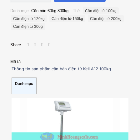
điện
tử
Danh mục:
Cân bàn 60kg 800kg
Thẻ:
Cân điện tử 100kg
A12
Keli
Cân điện tử 120kg
Cân điện tử 150kg
Cân điện tử 200kg
100kg
Cân điện tử 300g
số
lượng
Share
Mô tả
Thông tin sản phẩm cân bàn điện tử Keli A12 100kg
Danh mục