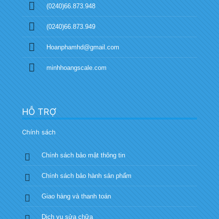
(0240)66.873.948
(0240)66.873.949
Hoanphamhd@gmail.com
minhhoangscale.com
HỖ TRỢ
Chính sách
Chính sách bảo mật thông tin
Chính sách bảo hành sản phẩm
Giao hàng và thanh toán
Dịch vụ sửa chữa