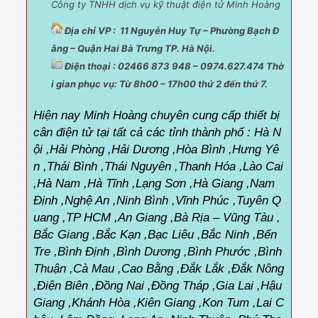
Công ty TNHH dịch vụ kỹ thuật điện tử Minh Hoàng
Địa chỉ VP : 11 Nguyễn Huy Tự – Phường Bạch Đ
ằng – Quận Hai Bà Trưng TP. Hà Nội.
Điện thoại : 02466 873 948 – 0974.627.474 Thờ
i gian phục vụ:
Từ 8h00 – 17h00 thứ 2 đến thứ 7.
Hiện nay Minh Hoàng chuyên cung cấp thiết bị
cân điện tử tại tất cả các tỉnh thành phố :
Hà N
ội ,Hải Phòng ,Hải Dương ,Hòa Bình ,Hưng Yê
n ,Thái Bình ,Thái Nguyên ,Thanh Hóa ,Lào Cai
,Hà Nam ,Hà Tĩnh ,Lạng Sơn ,Hà Giang ,Nam
Định ,Nghệ An ,Ninh Bình ,Vĩnh Phúc ,Tuyên Q
uang ,TP HCM ,An Giang ,Bà Rịa – Vũng Tàu ,
Bắc Giang ,Bắc Kạn ,Bạc Liêu ,Bắc Ninh ,Bến
Tre ,Bình Định ,Bình Dương ,Bình Phước ,Bình
Thuận ,Cà Mau ,Cao Bằng ,Đắk Lắk ,Đắk Nông
,Điện Biên ,Đồng Nai ,Đồng Tháp ,Gia Lai ,Hậu
Giang ,Khánh Hòa ,Kiên Giang ,Kon Tum ,Lai C