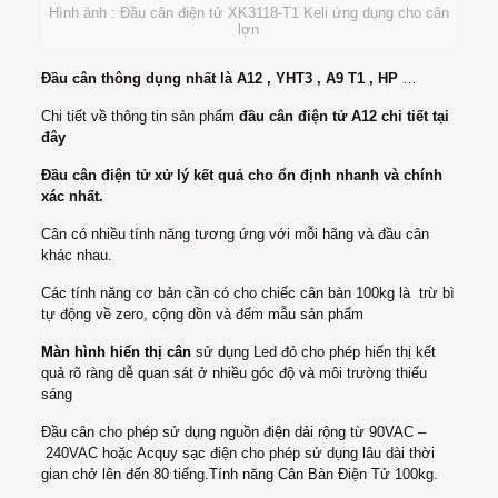
Hình ảnh : Đầu cân điện tử XK3118-T1 Keli ứng dụng cho cân
lợn
Đầu cân thông dụng nhất là A12 , YHT3 , A9 T1 , HP
…
Chi tiết về thông tin sản phẩm
đầu cân điện tử A12 chi tiết tại
đây
Đầu cân điện tử xử lý kết quả cho ổn định nhanh và chính
xác nhất.
Cân có nhiều tính năng tương ứng với mỗi hãng và đầu cân
khác nhau.
Các tính năng cơ bản cần có cho chiếc cân bàn 100kg là trừ bì
tự động về zero, cộng dồn và đếm mẫu sản phẩm
Màn hình hiển thị cân
sử dụng Led đỏ cho phép hiển thị kết
quả rõ ràng dễ quan sát ở nhiều góc độ và môi trường thiếu
sáng
Đầu cân cho phép sử dụng nguồn điện dải rộng từ 90VAC –
240VAC hoặc Acquy sạc điện cho phép sử dụng lâu dài thời
gian chở lên đến 80 tiếng.Tính năng Cân Bàn Điện Tử 100kg.