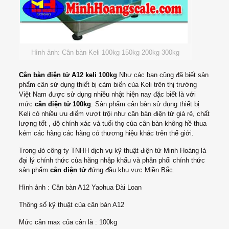
Hình ảnh: Cân bàn Keli 100kg 150kg 200kg 300kg
Cân bàn điện tử A12
keli
100kg
Như các bạn cũng đã biết sản
phẩm cân sử dụng thiết bị cảm biến của Keli trên thị trường
Việt Nam được sử dụng nhiều nhật hiện nay đặc biết là với
mức
cân điện tử 100kg
. Sản phẩm cân bàn sử dụng thiết bị
Keli có nhiều ưu điểm vượt trội như cân bàn điện tử giá rẻ, chất
lượng tốt , độ chính xác và tuổi thọ của cân bàn không hề thua
kém các hãng các hãng có thương hiệu khác trên thế giới.
Trong đó công ty TNHH dịch vụ kỹ thuật điện tử Minh Hoàng là
đại lý chính thức của hãng nhập khẩu và phân phối chính thức
sản phẩm
cân điện tử
đứng đầu khu vực Miền Bắc.
Hình ảnh : Cân bàn A12 Yaohua Đài Loan
Thông số kỹ thuật của cân bàn A12
Mức cân max của cân là : 100kg