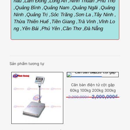
hâu ,Lâm Đồng ,Long An ,Ninh Thuận ,Phú Thọ
,Quảng Bình ,Quảng Nam ,Quảng Ngãi ,Quảng
Ninh ,Quảng Trị ,Sóc Trăng ,Sơn La ,Tây Ninh ,
Thừa Thiên Huế ,Tiền Giang ,Trà Vinh ,Vĩnh Lo
ng ,Yên Bái ,Phú Yên ,Cần Thơ ,Đà Nẵng
Sản phẩm tương tự
ĐANG GIẢM GIÁ
Cân bàn điện tử cột gập
60kg 100kg 200kg 300kg
Giá
Giá
2,000,000
₫
2,200,000
₫
gốc
hiện
là:
tại
2,200,000₫.
là:
2,000