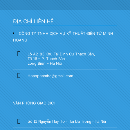
ĐỊA CHỈ LIÊN HỆ
CÔNG TY TNHH DỊCH VỤ KỸ THUẬT ĐIỆN TỬ MINH
HOÀNG
Lô A2-83 Khu Tái Định Cư Thạch Bàn,
Tổ 16 – P. Thạch Bàn
Long Biên – Hà Nội
Hoanphamhd@gmail.com
VĂN PHÒNG GIAO DỊCH
Số 11 Nguyễn Huy Tự - Hai Bà Trưng - Hà Nội